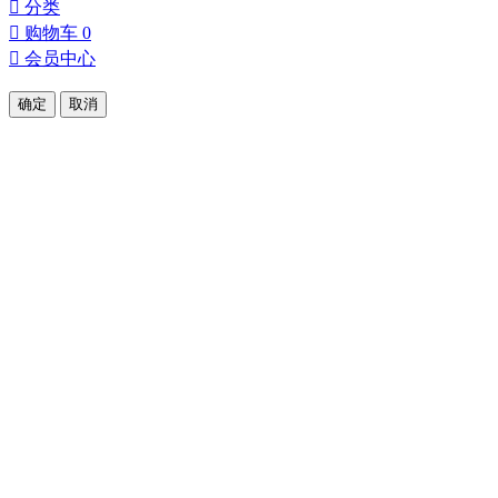
󰀂
分类
󰀄
购物车
0
󰀅
会员中心
确定
取消