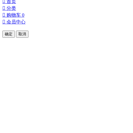
󰀁
首页
󰀂
分类
󰀄
购物车
0
󰀅
会员中心
确定
取消