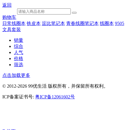
返回
购物车
日常线圈本
铁皮本
逗比笔记本
青春线圈笔记本
线圈本
9505
文具套装
销量
综合
人气
价格
筛选
点击加载更多
© 2012-2026 99优生活 版权所有，并保留所有权利。
ICP备案证书号:
粤ICP备12061602号