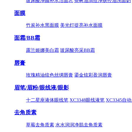
玻尿酸净颜补水洁面乳
茶树油清痘净肤控油洗面奶
面膜
竹炭补水黑面膜
美光灯提亮补水面膜
面霜/BB霜
露兰姬娜美白霜
玻尿酸亮采BB霜
唇膏
玫瑰精油炫色丝绸唇膏
鎏金炫彩盈润唇膏
眉笔/眉粉/眼线液/眼影
十二星座液体眼线笔
XC3348眼线液笔
XC3345自
去角质素
草莓去角质素
水水润润净肌去角质素