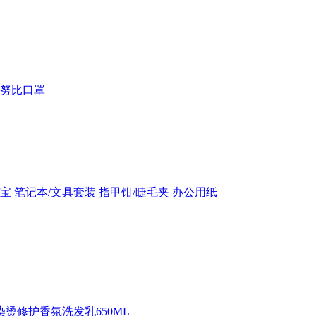
努比口罩
宝
笔记本/文具套装
指甲钳/睫毛夹
办公用纸
染烫修护香氛洗发乳650ML