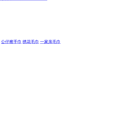
公仔擦手巾
绣花毛巾
一家亲毛巾