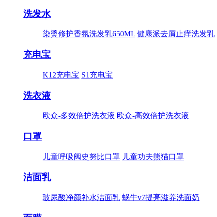
洗发水
染烫修护香氛洗发乳650ML
健康派去屑止痒洗发乳
充电宝
K12充电宝
S1充电宝
洗衣液
欧众-多效倍护洗衣液
欧众-高效倍护洗衣液
口罩
儿童呼吸阀史努比口罩
儿童功夫熊猫口罩
洁面乳
玻尿酸净颜补水洁面乳
蜗牛v7提亮滋养洗面奶