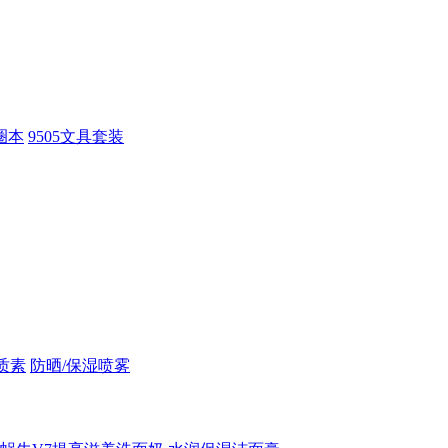
圈本
9505文具套装
质素
防晒/保湿喷雾