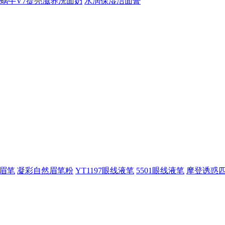
蜗牛V7提亮滋养洗面奶
水润保湿洁面膏
动眉笔
凝彩自然眉笔粉
YT1197眼线液笔
5501眼线液笔
摩登诱惑