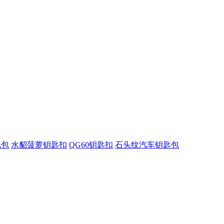
钱包
水貂菠萝钥匙扣
QG60钥匙扣
石头纹汽车钥匙包