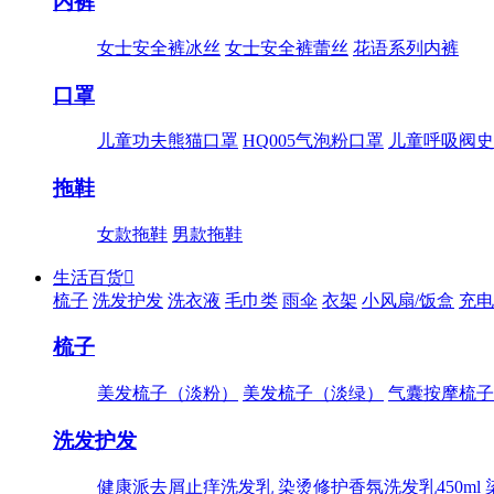
内裤
女士安全裤冰丝
女士安全裤蕾丝
花语系列内裤
口罩
儿童功夫熊猫口罩
HQ005气泡粉口罩
儿童呼吸阀史
拖鞋
女款拖鞋
男款拖鞋
生活百货

梳子
洗发护发
洗衣液
毛巾类
雨伞
衣架
小风扇/饭盒
充电
梳子
美发梳子（淡粉）
美发梳子（淡绿）
气囊按摩梳子
洗发护发
健康派去屑止痒洗发乳
染烫修护香氛洗发乳450ml