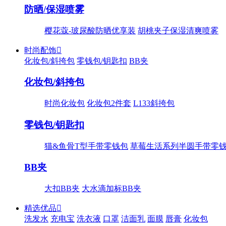
防晒/保湿喷雾
樱花蔻-玻尿酸防晒优享装
胡桃夹子保湿清爽喷雾
时尚配饰

化妆包/斜挎包
零钱包/钥匙扣
BB夹
化妆包/斜挎包
时尚化妆包
化妆包2件套
L133斜挎包
零钱包/钥匙扣
猫&鱼骨T型手带零钱包
草莓生活系列半圆手带零
BB夹
大扣BB夹
大水滴加标BB夹
精选优品

洗发水
充电宝
洗衣液
口罩
洁面乳
面膜
唇膏
化妆包