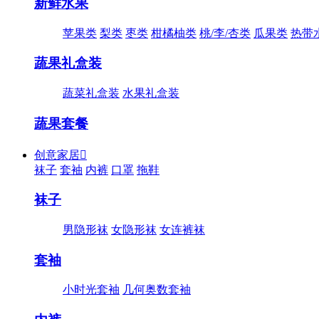
新鲜水果
苹果类
梨类
枣类
柑橘柚类
桃/李/杏类
瓜果类
热带
蔬果礼盒装
蔬菜礼盒装
水果礼盒装
蔬果套餐
创意家居

袜子
套袖
内裤
口罩
拖鞋
袜子
男隐形袜
女隐形袜
女连裤袜
套袖
小时光套袖
几何奥数套袖