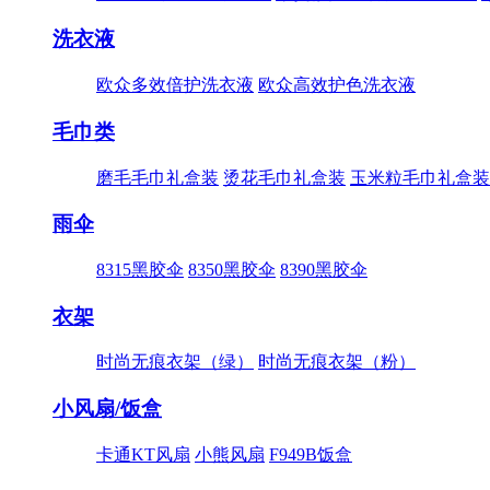
洗衣液
欧众多效倍护洗衣液
欧众高效护色洗衣液
毛巾类
磨毛毛巾礼盒装
烫花毛巾礼盒装
玉米粒毛巾礼盒装
雨伞
8315黑胶伞
8350黑胶伞
8390黑胶伞
衣架
时尚无痕衣架（绿）
时尚无痕衣架（粉）
小风扇/饭盒
卡通KT风扇
小熊风扇
F949B饭盒