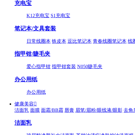
充电宝
K12充电宝
S1充电宝
笔记本/文具套装
日常线圈本
铁皮本
逗比笔记本
青春线圈笔记本
线
指甲钳/睫毛夹
爱心指甲钳
指甲钳套装
N050睫毛夹
办公用纸
办公用纸
健康美容

洁面乳
面膜
面霜/BB霜
唇膏
眉笔/眉粉/眼线液/眼影
去角
洁面乳