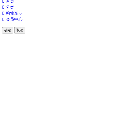
󰀁
首页
󰀂
分类
󰀄
购物车
0
󰀅
会员中心
确定
取消