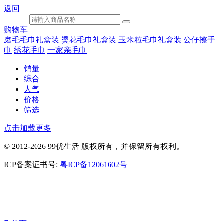
返回
购物车
磨毛毛巾礼盒装
烫花毛巾礼盒装
玉米粒毛巾礼盒装
公仔擦手
巾
绣花毛巾
一家亲毛巾
销量
综合
人气
价格
筛选
点击加载更多
© 2012-2026 99优生活 版权所有，并保留所有权利。
ICP备案证书号:
粤ICP备12061602号