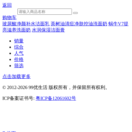
返回
购物车
玻尿酸净颜补水洁面乳
茶树油清痘净肤控油洗面奶
蜗牛V7提
亮滋养洗面奶
水润保湿洁面膏
销量
综合
人气
价格
筛选
点击加载更多
© 2012-2026 99优生活 版权所有，并保留所有权利。
ICP备案证书号:
粤ICP备12061602号