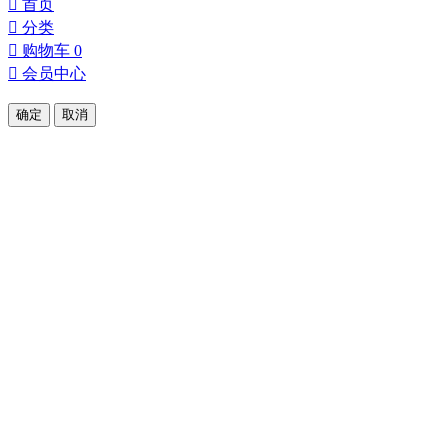
󰀁
首页
󰀂
分类
󰀄
购物车
0
󰀅
会员中心
确定
取消