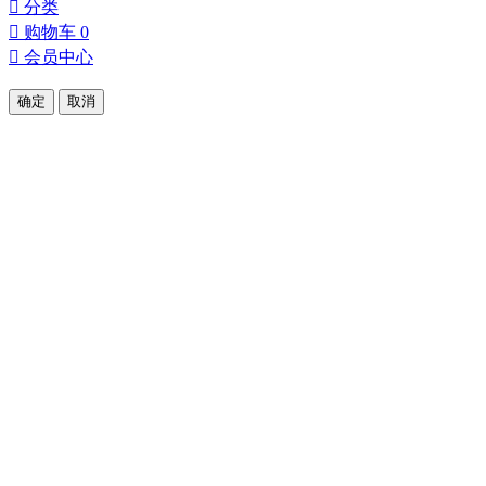
󰀂
分类
󰀄
购物车
0
󰀅
会员中心
确定
取消