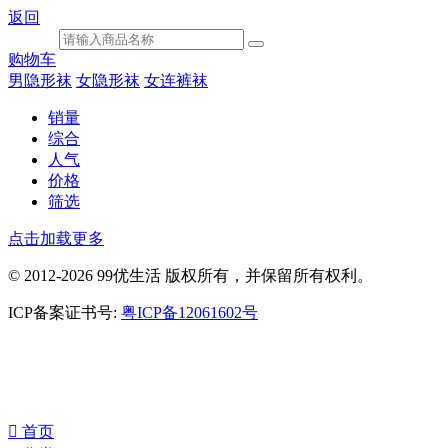
返回
购物车
男隐形袜
女隐形袜
女连裤袜
销量
综合
人气
价格
筛选
点击加载更多
© 2012-2026 99优生活 版权所有，并保留所有权利。
ICP备案证书号:
粤ICP备12061602号
󰀁
首页