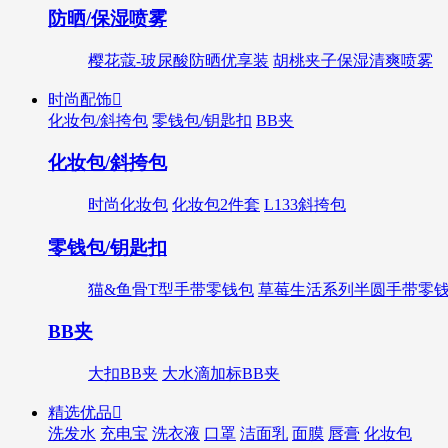
防晒/保湿喷雾
樱花蔻-玻尿酸防晒优享装
胡桃夹子保湿清爽喷雾
时尚配饰

化妆包/斜挎包
零钱包/钥匙扣
BB夹
化妆包/斜挎包
时尚化妆包
化妆包2件套
L133斜挎包
零钱包/钥匙扣
猫&鱼骨T型手带零钱包
草莓生活系列半圆手带零
BB夹
大扣BB夹
大水滴加标BB夹
精选优品

洗发水
充电宝
洗衣液
口罩
洁面乳
面膜
唇膏
化妆包