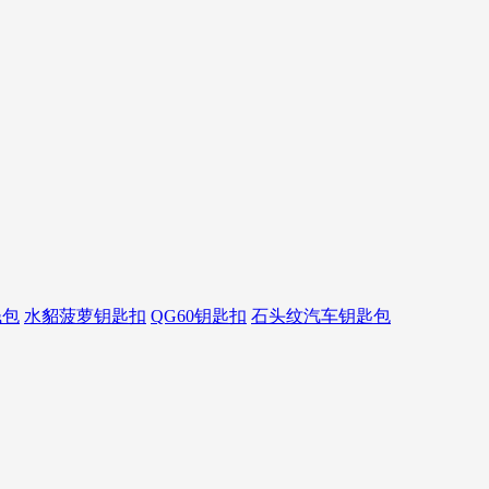
钱包
水貂菠萝钥匙扣
QG60钥匙扣
石头纹汽车钥匙包