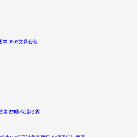
圈本
9505文具套装
质素
防晒/保湿喷雾