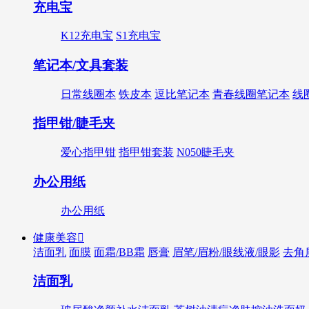
充电宝
K12充电宝
S1充电宝
笔记本/文具套装
日常线圈本
铁皮本
逗比笔记本
青春线圈笔记本
线
指甲钳/睫毛夹
爱心指甲钳
指甲钳套装
N050睫毛夹
办公用纸
办公用纸
健康美容

洁面乳
面膜
面霜/BB霜
唇膏
眉笔/眉粉/眼线液/眼影
去角
洁面乳