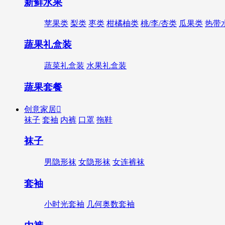
新鲜水果
苹果类
梨类
枣类
柑橘柚类
桃/李/杏类
瓜果类
热带
蔬果礼盒装
蔬菜礼盒装
水果礼盒装
蔬果套餐
创意家居

袜子
套袖
内裤
口罩
拖鞋
袜子
男隐形袜
女隐形袜
女连裤袜
套袖
小时光套袖
几何奥数套袖