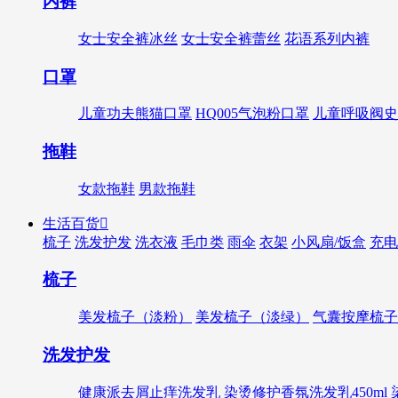
内裤
女士安全裤冰丝
女士安全裤蕾丝
花语系列内裤
口罩
儿童功夫熊猫口罩
HQ005气泡粉口罩
儿童呼吸阀史
拖鞋
女款拖鞋
男款拖鞋
生活百货

梳子
洗发护发
洗衣液
毛巾类
雨伞
衣架
小风扇/饭盒
充电
梳子
美发梳子（淡粉）
美发梳子（淡绿）
气囊按摩梳子
洗发护发
健康派去屑止痒洗发乳
染烫修护香氛洗发乳450ml