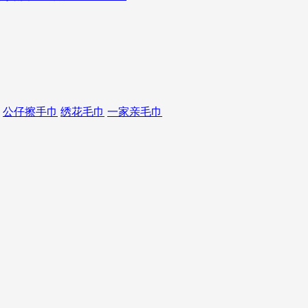
公仔擦手巾
绣花毛巾
一家亲毛巾