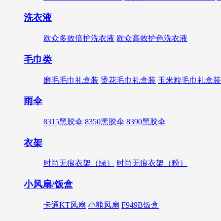
洗衣液
欧众多效倍护洗衣液
欧众高效护色洗衣液
毛巾类
磨毛毛巾礼盒装
烫花毛巾礼盒装
玉米粒毛巾礼盒装
雨伞
8315黑胶伞
8350黑胶伞
8390黑胶伞
衣架
时尚无痕衣架（绿）
时尚无痕衣架（粉）
小风扇/饭盒
卡通KT风扇
小熊风扇
F949B饭盒