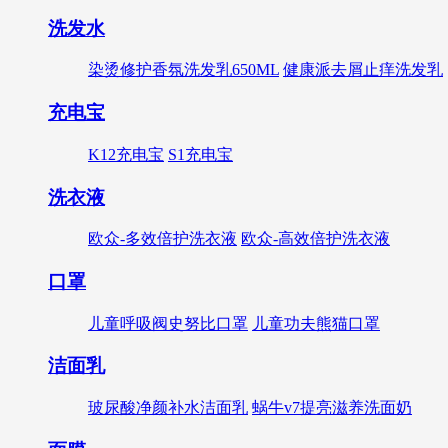
洗发水
染烫修护香氛洗发乳650ML
健康派去屑止痒洗发乳
充电宝
K12充电宝
S1充电宝
洗衣液
欧众-多效倍护洗衣液
欧众-高效倍护洗衣液
口罩
儿童呼吸阀史努比口罩
儿童功夫熊猫口罩
洁面乳
玻尿酸净颜补水洁面乳
蜗牛v7提亮滋养洗面奶