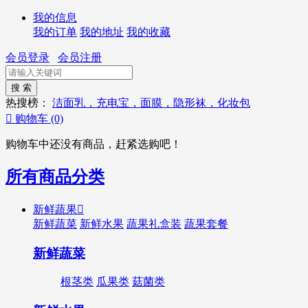
我的信息
我的订单
我的地址
我的收藏
会员登录
会员注册
热搜榜：
洁面乳，充电宝，面膜，隐形袜，化妆包

购物车
(0)
购物车中还没有商品，赶紧选购吧！
所有商品分类
新鲜蔬果

新鲜蔬菜
新鲜水果
蔬果礼盒装
蔬果套餐
新鲜蔬菜
根茎类
瓜果类
菇菌类