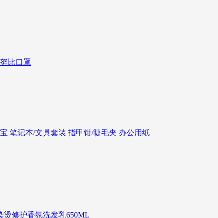
努比口罩
宝
笔记本/文具套装
指甲钳/睫毛夹
办公用纸
染烫修护香氛洗发乳650ML