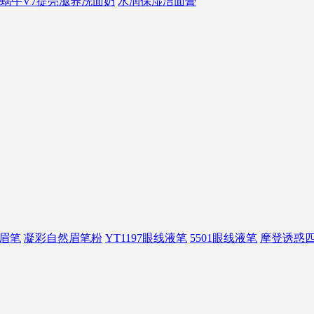
蜗牛V7提亮滋养洗面奶
水润保湿洁面膏
动眉笔
凝彩自然眉笔粉
YT1197眼线液笔
5501眼线液笔
摩登诱惑