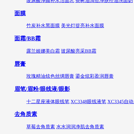
玻尿酸净颜补水洁面乳
茶树油清痘净肤控油洗面奶
面膜
竹炭补水黑面膜
美光灯提亮补水面膜
面霜/BB霜
露兰姬娜美白霜
玻尿酸亮采BB霜
唇膏
玫瑰精油炫色丝绸唇膏
鎏金炫彩盈润唇膏
眉笔/眉粉/眼线液/眼影
十二星座液体眼线笔
XC3348眼线液笔
XC3345自
去角质素
草莓去角质素
水水润润净肌去角质素